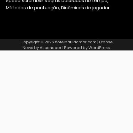
Speed Scramble: Regras baseadas no tempo,
Métodos de pontuação, Dinâmicas de jogador
Copyright © 2026
hotelpauldomar.com
| Expose
News by
Ascendoor
| Powered by
WordPress
.