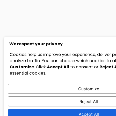
We respect your privacy
Cookies help us improve your experience, deliver p
analyze traffic. You can choose which cookies to al
Customize
. Click
Accept All
to consent or
Reject A
essential cookies.
Customize
Reject All
Accept All