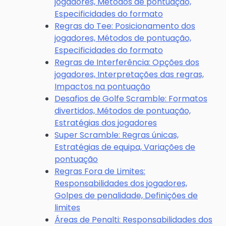
jogadores, Métodos de pontuação,
Especificidades do formato
Regras do Tee: Posicionamento dos
jogadores, Métodos de pontuação,
Especificidades do formato
Regras de Interferência: Opções dos
jogadores, Interpretações das regras,
Impactos na pontuação
Desafios de Golfe Scramble: Formatos
divertidos, Métodos de pontuação,
Estratégias dos jogadores
Super Scramble: Regras únicas,
Estratégias de equipa, Variações de
pontuação
Regras Fora de Limites:
Responsabilidades dos jogadores,
Golpes de penalidade, Definições de
limites
Áreas de Penalti: Responsabilidades dos