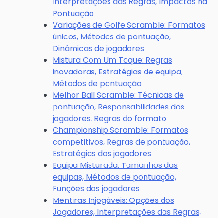
Interpretações das Regras, Impactos na
Pontuação
Variações de Golfe Scramble: Formatos
únicos, Métodos de pontuação,
Dinâmicas de jogadores
Mistura Com Um Toque: Regras
inovadoras, Estratégias de equipa,
Métodos de pontuação
Melhor Ball Scramble: Técnicas de
pontuação, Responsabilidades dos
jogadores, Regras do formato
Championship Scramble: Formatos
competitivos, Regras de pontuação,
Estratégias dos jogadores
Equipa Misturada: Tamanhos das
equipas, Métodos de pontuação,
Funções dos jogadores
Mentiras Injogáveis: Opções dos
Jogadores, Interpretações das Regras,