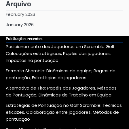
Arquivo
February 2026
January 2026
Publicações recentes
Posicionamento dos Jogadores em Scramble Golf:
Colocações estratégicas, Papéis dos jogadores,
Impactos na pontuação
Formato Shamble: Dinâmicas de equipa, Regras de
pontuação, Estratégias de jogadores
Alternativa de Tiro: Papéis dos Jogadores, Métodos
de Pontuação, Dinâmicas de Trabalho em Equipa
Estratégias de Pontuação no Golf Scramble: Técnicas
eficazes, Colaboração entre jogadores, Métodos de
pontuação