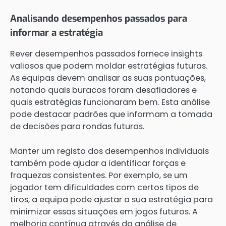
Analisando desempenhos passados para
informar a estratégia
Rever desempenhos passados fornece insights
valiosos que podem moldar estratégias futuras.
As equipas devem analisar as suas pontuações,
notando quais buracos foram desafiadores e
quais estratégias funcionaram bem. Esta análise
pode destacar padrões que informam a tomada
de decisões para rondas futuras.
Manter um registo dos desempenhos individuais
também pode ajudar a identificar forças e
fraquezas consistentes. Por exemplo, se um
jogador tem dificuldades com certos tipos de
tiros, a equipa pode ajustar a sua estratégia para
minimizar essas situações em jogos futuros. A
melhoria contínua através da análise de