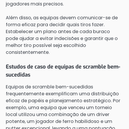
jogadores mais precisos.
Além disso, as equipas devem comunicar-se de
forma eficaz para decidir quais tiros fazer.
Estabelecer um plano antes de cada buraco
pode ajudar a evitar indecisões e garantir que o
melhor tiro possível seja escolhido
consistentemente.
Estudos de caso de equipas de scramble bem-
sucedidas
Equipas de scramble bem-sucedidas
frequentemente exemplificam uma distribuição
eficaz de papéis e planejamento estratégico. Por
exemplo, uma equipa que venceu um torneio
local utilizou uma combinação de um driver
potente, um jogador de ferro habilidoso e um
putter excepcional, levando a uma pontuação