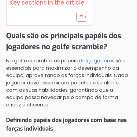
Key sections in the article:
Quais são os principais papéis dos
jogadores no golfe scramble?
No golfe scramble, os papéis
dos jogadores
são
essenciais para maximizar o desempenho da
equipa, aproveitando as forças individuais. Cada
jogador deve assumir um papel que se alinhe
com as suas habilidades, garantindo que a
equipa possa navegar pelo campo de forma
eficaz e eficiente.
Definindo papéis dos jogadores com base nas
forças individuais