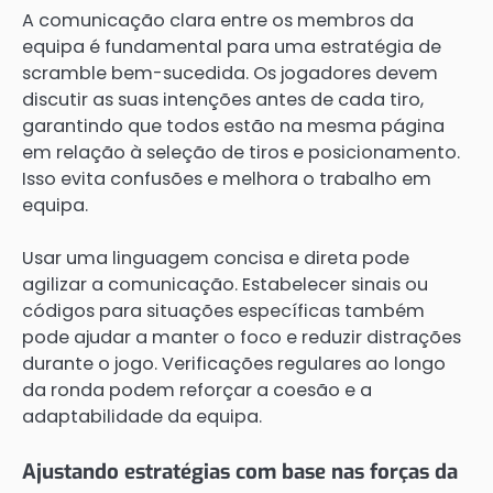
A comunicação clara entre os membros da
equipa é fundamental para uma estratégia de
scramble bem-sucedida. Os jogadores devem
discutir as suas intenções antes de cada tiro,
garantindo que todos estão na mesma página
em relação à seleção de tiros e posicionamento.
Isso evita confusões e melhora o trabalho em
equipa.
Usar uma linguagem concisa e direta pode
agilizar a comunicação. Estabelecer sinais ou
códigos para situações específicas também
pode ajudar a manter o foco e reduzir distrações
durante o jogo. Verificações regulares ao longo
da ronda podem reforçar a coesão e a
adaptabilidade da equipa.
Ajustando estratégias com base nas forças da