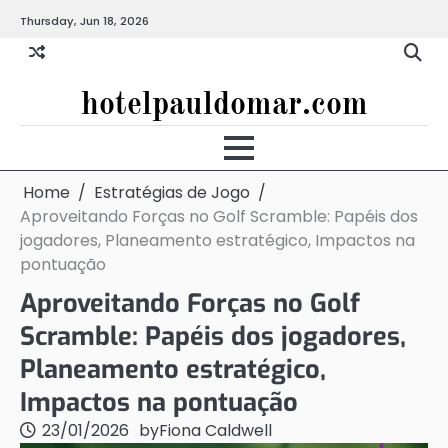
Skip
Thursday, Jun 18, 2026
to
content
hotelpauldomar.com
Home
Estratégias de Jogo
Aproveitando Forças no Golf Scramble: Papéis dos
jogadores, Planeamento estratégico, Impactos na
pontuação
Aproveitando Forças no Golf
Scramble: Papéis dos jogadores,
Planeamento estratégico,
Impactos na pontuação
23/01/2026
by
Fiona Caldwell