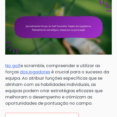
No golf
e scramble, compreender e utilizar as
forças
dos jogadores
é crucial para o sucesso da
equipa. Ao atribuir funções específicas que se
alinham com as habilidades individuais, as
equipas podem criar estratégias eficazes que
melhoram o desempenho e otimizam as
oportunidades de pontuação no campo.