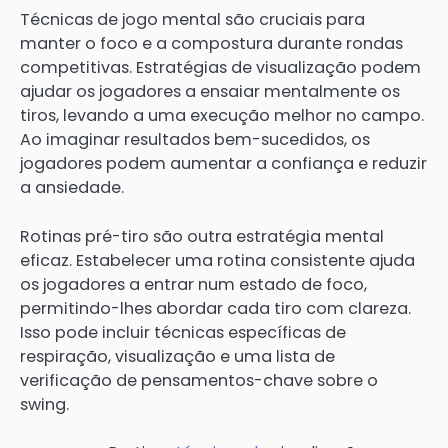
Técnicas de jogo mental são cruciais para
manter o foco e a compostura durante rondas
competitivas. Estratégias de visualização podem
ajudar os jogadores a ensaiar mentalmente os
tiros, levando a uma execução melhor no campo.
Ao imaginar resultados bem-sucedidos, os
jogadores podem aumentar a confiança e reduzir
a ansiedade.
Rotinas pré-tiro são outra estratégia mental
eficaz. Estabelecer uma rotina consistente ajuda
os jogadores a entrar num estado de foco,
permitindo-lhes abordar cada tiro com clareza.
Isso pode incluir técnicas específicas de
respiração, visualização e uma lista de
verificação de pensamentos-chave sobre o
swing.