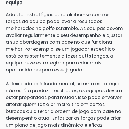
equipa
Adaptar estratégias para alinhar-se com as
forças da equipa pode levar a resultados
melhorados no golfe scramble. As equipas devem
avaliar regularmente o seu desempenho e ajustar
a sua abordagem com base no que funciona
melhor. Por exemplo, se um jogador específico
está consistentemente a fazer putts longos, a
equipa deve estrategizar para criar mais
oportunidades para esse jogador.
A flexibilidade é fundamental; se uma estratégia
não está a produzir resultados, as equipas devem
estar preparadas para mudar. Isso pode envolver
alterar quem faz o primeiro tiro em certos
buracos ou alterar a ordem de jogo com base no
desempenho atual. Enfatizar as forças pode criar
um plano de jogo mais dinâmico e eficaz.