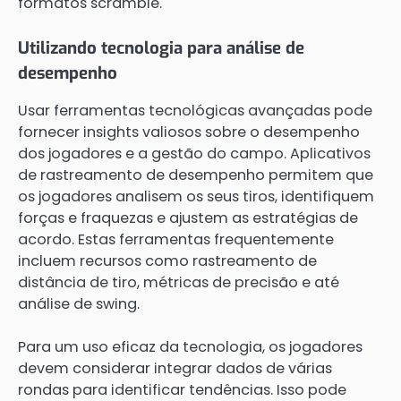
formatos scramble.
Utilizando tecnologia para análise de
desempenho
Usar ferramentas tecnológicas avançadas pode
fornecer insights valiosos sobre o desempenho
dos jogadores e a gestão do campo. Aplicativos
de rastreamento de desempenho permitem que
os jogadores analisem os seus tiros, identifiquem
forças e fraquezas e ajustem as estratégias de
acordo. Estas ferramentas frequentemente
incluem recursos como rastreamento de
distância de tiro, métricas de precisão e até
análise de swing.
Para um uso eficaz da tecnologia, os jogadores
devem considerar integrar dados de várias
rondas para identificar tendências. Isso pode