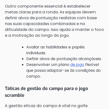
Outro componente essencial é estabelecer
metas claras para a ronda. As equipas devem
definir alvos de pontuação realistas com base
nas suas capacidades combinadas e na
dificuldade do campo. Isso ajuda a manter o foco
e a motivação ao longo do jogo.
Avaliar as habilidades e papéis
individuais.
Definir alvos de pontuação alcançáveis.
Desenvolver um plano
de jogo
flexível
que possa adaptar-se às condições do
campo.
Táticas de gestão do campo para o jogo
scramble
A gestão eficaz do campo é vital no golfe