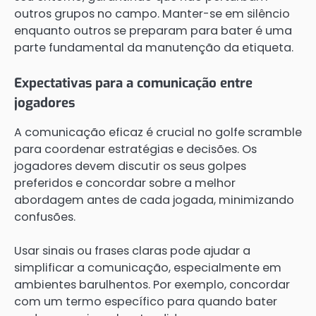
outros grupos no campo. Manter-se em silêncio
enquanto outros se preparam para bater é uma
parte fundamental da manutenção da etiqueta.
Expectativas para a comunicação entre
jogadores
A comunicação eficaz é crucial no golfe scramble
para coordenar estratégias e decisões. Os
jogadores devem discutir os seus golpes
preferidos e concordar sobre a melhor
abordagem antes de cada jogada, minimizando
confusões.
Usar sinais ou frases claras pode ajudar a
simplificar a comunicação, especialmente em
ambientes barulhentos. Por exemplo, concordar
com um termo específico para quando bater