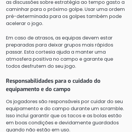
as discussões sobre estratégia ao tempo gasto a
caminhar para o próximo golpe. Usar uma ordem
pré-determinada para os golpes também pode
acelerar o jogo.
Em caso de atrasos, as equipas devem estar
preparadas para deixar grupos mais rápidos
passar. Esta cortesia ajuda a manter uma
atmosfera positiva no campo e garante que
todos desfrutem do seu jogo.
Responsabilidades para o cuidado do
equipamento e do campo
Os jogadores são responsáveis por cuidar do seu
equipamento e do campo durante um scramble.
Isso inclui garantir que os tacos e as bolas estão
em boas condições e devidamente guardados
quando não estão em uso.