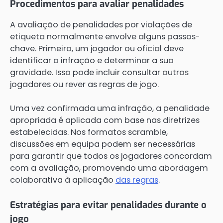
Procedimentos para avaliar penalidades
A avaliação de penalidades por violações de
etiqueta normalmente envolve alguns passos-
chave. Primeiro, um jogador ou oficial deve
identificar a infração e determinar a sua
gravidade. Isso pode incluir consultar outros
jogadores ou rever as regras de jogo.
Uma vez confirmada uma infração, a penalidade
apropriada é aplicada com base nas diretrizes
estabelecidas. Nos formatos scramble,
discussões em equipa podem ser necessárias
para garantir que todos os jogadores concordam
com a avaliação, promovendo uma abordagem
colaborativa à aplicação
das regras
.
Estratégias para evitar penalidades durante o
jogo