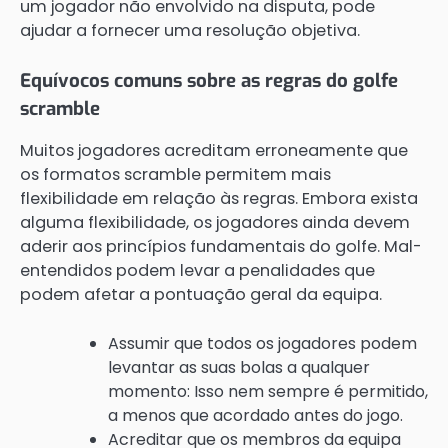
um jogador não envolvido na disputa, pode
ajudar a fornecer uma resolução objetiva.
Equívocos comuns sobre as regras do golfe
scramble
Muitos jogadores acreditam erroneamente que
os formatos scramble permitem mais
flexibilidade em relação às regras. Embora exista
alguma flexibilidade, os jogadores ainda devem
aderir aos princípios fundamentais do golfe. Mal-
entendidos podem levar a penalidades que
podem afetar a pontuação geral da equipa.
Assumir que todos os jogadores podem
levantar as suas bolas a qualquer
momento: Isso nem sempre é permitido,
a menos que acordado antes do jogo.
Acreditar que os membros da equipa