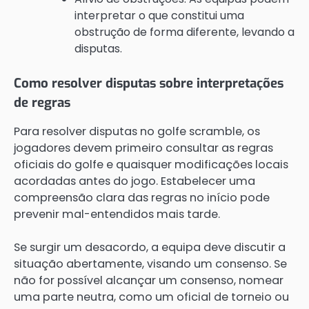
interpretar o que constitui uma
obstrução de forma diferente, levando a
disputas.
Como resolver disputas sobre interpretações
de regras
Para resolver disputas no golfe scramble, os
jogadores devem primeiro consultar as regras
oficiais do golfe e quaisquer modificações locais
acordadas antes do jogo. Estabelecer uma
compreensão clara das regras no início pode
prevenir mal-entendidos mais tarde.
Se surgir um desacordo, a equipa deve discutir a
situação abertamente, visando um consenso. Se
não for possível alcançar um consenso, nomear
uma parte neutra, como um oficial de torneio ou