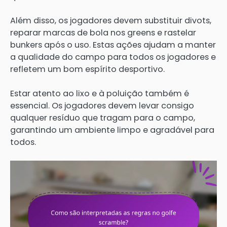
Além disso, os jogadores devem substituir divots,
reparar marcas de bola nos greens e rastelar
bunkers após o uso. Estas ações ajudam a manter
a qualidade do campo para todos os jogadores e
refletem um bom espírito desportivo.
Estar atento ao lixo e à poluição também é
essencial. Os jogadores devem levar consigo
qualquer resíduo que tragam para o campo,
garantindo um ambiente limpo e agradável para
todos.