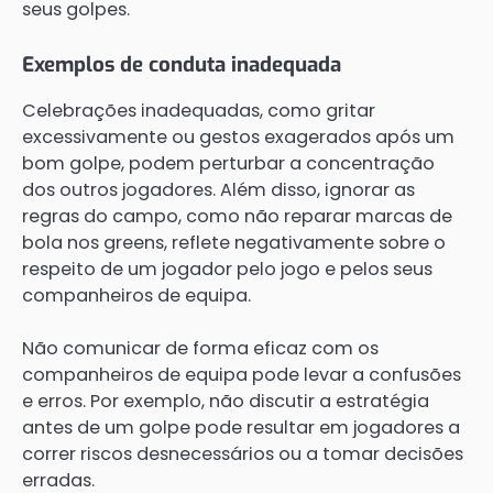
seus golpes.
Exemplos de conduta inadequada
Celebrações inadequadas, como gritar
excessivamente ou gestos exagerados após um
bom golpe, podem perturbar a concentração
dos outros jogadores. Além disso, ignorar as
regras do campo, como não reparar marcas de
bola nos greens, reflete negativamente sobre o
respeito de um jogador pelo jogo e pelos seus
companheiros de equipa.
Não comunicar de forma eficaz com os
companheiros de equipa pode levar a confusões
e erros. Por exemplo, não discutir a estratégia
antes de um golpe pode resultar em jogadores a
correr riscos desnecessários ou a tomar decisões
erradas.