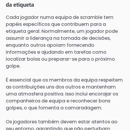
da etiqueta
Cada jogador numa equipa de scramble tem
papéis específicos que contribuem para a
etiqueta geral. Normalmente, um jogador pode
assumir a liderança na tomada de decisões,
enquanto outros apoiam fornecendo
informações e ajudando em tarefas como
localizar bolas ou preparar-se para o próximo
golpe.
É essencial que os membros da equipa respeitem
as contribuições uns dos outros e mantenham
uma atmosfera positiva. Isso inclui encorajar os
companheiros de equipa e reconhecer bons
golpes, o que fomenta a camaradagem.
Os jogadores também devem estar atentos ao
seu entorno, garantindo que não perturbam