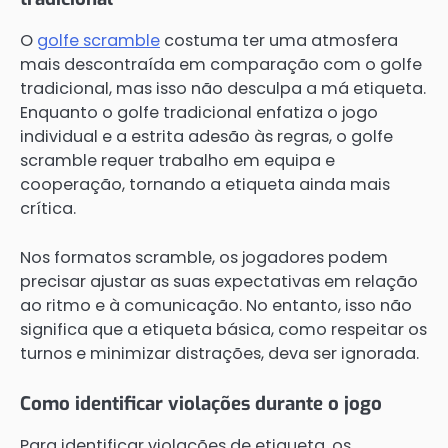
O
golfe scramble
costuma ter uma atmosfera
mais descontraída em comparação com o golfe
tradicional, mas isso não desculpa a má etiqueta.
Enquanto o golfe tradicional enfatiza o jogo
individual e a estrita adesão às regras, o golfe
scramble requer trabalho em equipa e
cooperação, tornando a etiqueta ainda mais
crítica.
Nos formatos scramble, os jogadores podem
precisar ajustar as suas expectativas em relação
ao ritmo e à comunicação. No entanto, isso não
significa que a etiqueta básica, como respeitar os
turnos e minimizar distrações, deva ser ignorada.
Como identificar violações durante o jogo
Para identificar violações de etiqueta, os