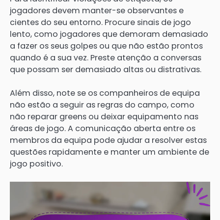
jogadores devem manter-se observantes e
cientes do seu entorno. Procure sinais de jogo
lento, como jogadores que demoram demasiado
a fazer os seus golpes ou que não estão prontos
quando é a sua vez. Preste atenção a conversas
que possam ser demasiado altas ou distrativas.
Além disso, note se os companheiros de equipa
não estão a seguir as regras do campo, como
não reparar greens ou deixar equipamento nas
áreas de jogo. A comunicação aberta entre os
membros da equipa pode ajudar a resolver estas
questões rapidamente e manter um ambiente de
jogo positivo.