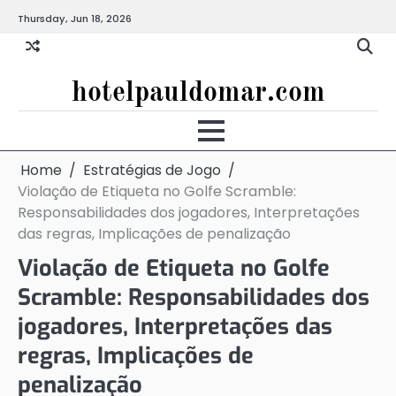
Skip
Thursday, Jun 18, 2026
to
content
hotelpauldomar.com
Home
Estratégias de Jogo
Violação de Etiqueta no Golfe Scramble:
Responsabilidades dos jogadores, Interpretações
das regras, Implicações de penalização
Violação de Etiqueta no Golfe
Scramble: Responsabilidades dos
jogadores, Interpretações das
regras, Implicações de
penalização