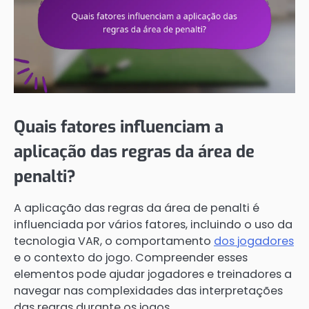
Quais fatores influenciam a
aplicação das regras da área de
penalti?
A aplicação das regras da área de penalti é
influenciada por vários fatores, incluindo o uso da
tecnologia VAR, o comportamento
dos jogadores
e o contexto do jogo. Compreender esses
elementos pode ajudar jogadores e treinadores a
navegar nas complexidades das interpretações
das regras durante os jogos.