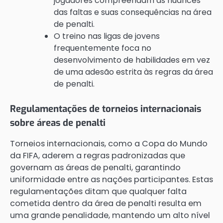
jogadores compreendam as nuances
das faltas e suas consequências na área
de penalti.
O treino nas ligas de jovens
frequentemente foca no
desenvolvimento de habilidades em vez
de uma adesão estrita às regras da área
de penalti.
Regulamentações de torneios internacionais
sobre áreas de penalti
Torneios internacionais, como a Copa do Mundo
da FIFA, aderem a regras padronizadas que
governam as áreas de penalti, garantindo
uniformidade entre as nações participantes. Estas
regulamentações ditam que qualquer falta
cometida dentro da área de penalti resulta em
uma grande penalidade, mantendo um alto nível