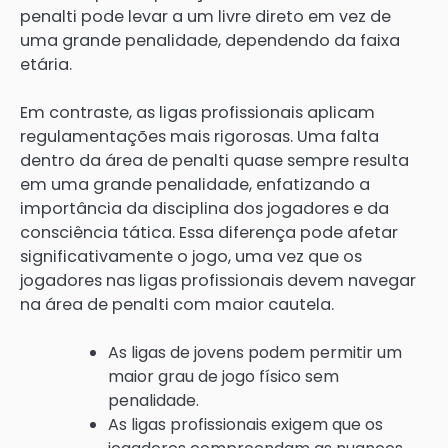
penalti pode levar a um livre direto em vez de
uma grande penalidade, dependendo da faixa
etária.
Em contraste, as ligas profissionais aplicam
regulamentações mais rigorosas. Uma falta
dentro da área de penalti quase sempre resulta
em uma grande penalidade, enfatizando a
importância da disciplina dos jogadores e da
consciência tática. Essa diferença pode afetar
significativamente o jogo, uma vez que os
jogadores nas ligas profissionais devem navegar
na área de penalti com maior cautela.
As ligas de jovens podem permitir um
maior grau de jogo físico sem
penalidade.
As ligas profissionais exigem que os