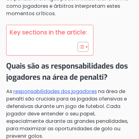
como jogadores e árbitros interpretam estes
momentos críticos.
Key sections in the article:
Quais são as responsabilidades dos
jogadores na área de penalti?
As
responsabilidades dos jogadores
na área de
penalti são cruciais para as jogadas ofensivas e
defensivas durante um jogo de futebol. Cada
jogador deve entender o seu papel,
especialmente durante as grandes penalidades,
para maximizar as oportunidades de golo ou
prevenir golos.