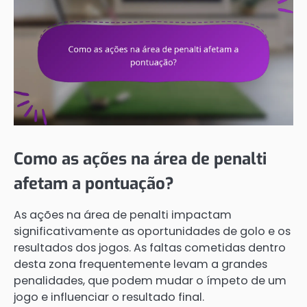
Como as ações na área de penalti
afetam a pontuação?
As ações na área de penalti impactam
significativamente as oportunidades de golo e os
resultados dos jogos. As faltas cometidas dentro
desta zona frequentemente levam a grandes
penalidades, que podem mudar o ímpeto de um
jogo e influenciar o resultado final.