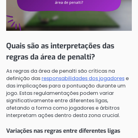
Quais são as interpretações das
regras da área de penalti?
As regras da área de penalti são críticas na
definição das
responsabilidades dos jogadores
e
das implicações para a pontuação durante um
jogo. Estas regulamentações podem variar
significativamente entre diferentes ligas,
afetando a forma como jogadores e árbitros
interpretam ações dentro desta zona crucial.
Variações nas regras entre diferentes ligas