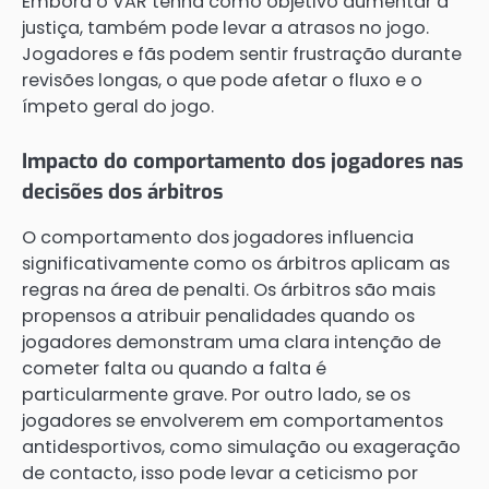
Embora o VAR tenha como objetivo aumentar a
justiça, também pode levar a atrasos no jogo.
Jogadores e fãs podem sentir frustração durante
revisões longas, o que pode afetar o fluxo e o
ímpeto geral do jogo.
Impacto do comportamento dos jogadores nas
decisões dos árbitros
O comportamento dos jogadores influencia
significativamente como os árbitros aplicam as
regras na área de penalti. Os árbitros são mais
propensos a atribuir penalidades quando os
jogadores demonstram uma clara intenção de
cometer falta ou quando a falta é
particularmente grave. Por outro lado, se os
jogadores se envolverem em comportamentos
antidesportivos, como simulação ou exageração
de contacto, isso pode levar a ceticismo por