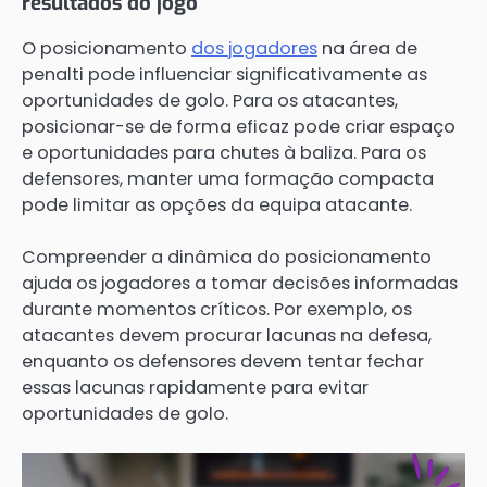
resultados do jogo
O posicionamento
dos jogadores
na área de
penalti pode influenciar significativamente as
oportunidades de golo. Para os atacantes,
posicionar-se de forma eficaz pode criar espaço
e oportunidades para chutes à baliza. Para os
defensores, manter uma formação compacta
pode limitar as opções da equipa atacante.
Compreender a dinâmica do posicionamento
ajuda os jogadores a tomar decisões informadas
durante momentos críticos. Por exemplo, os
atacantes devem procurar lacunas na defesa,
enquanto os defensores devem tentar fechar
essas lacunas rapidamente para evitar
oportunidades de golo.