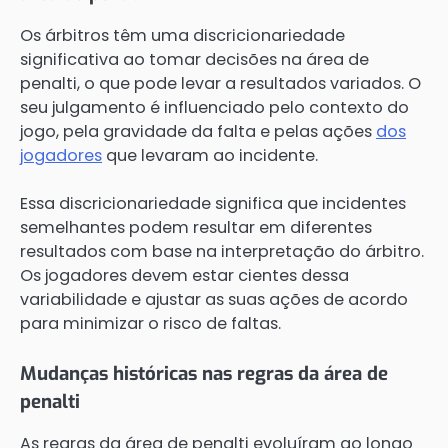
Os árbitros têm uma discricionariedade
significativa ao tomar decisões na área de
penalti, o que pode levar a resultados variados. O
seu julgamento é influenciado pelo contexto do
jogo, pela gravidade da falta e pelas ações
dos
jogadores
que levaram ao incidente.
Essa discricionariedade significa que incidentes
semelhantes podem resultar em diferentes
resultados com base na interpretação do árbitro.
Os jogadores devem estar cientes dessa
variabilidade e ajustar as suas ações de acordo
para minimizar o risco de faltas.
Mudanças históricas nas regras da área de
penalti
As regras da área de penalti evoluíram ao longo