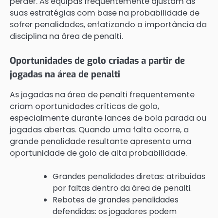
perder. As equipas frequentemente ajustam as
suas estratégias com base na probabilidade de
sofrer penalidades, enfatizando a importância da
disciplina na área de penalti.
Oportunidades de golo criadas a partir de
jogadas na área de penalti
As jogadas na área de penalti frequentemente
criam oportunidades críticas de golo,
especialmente durante lances de bola parada ou
jogadas abertas. Quando uma falta ocorre, a
grande penalidade resultante apresenta uma
oportunidade de golo de alta probabilidade.
Grandes penalidades diretas: atribuídas
por faltas dentro da área de penalti.
Rebotes de grandes penalidades
defendidas: os jogadores podem